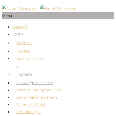
Menu
Anasayfa
Eserler
Resimler
Tuvaller
Boyutlu Tuvaller
+
Heykeller
Sessizliğin Sesi Serisi
Adem’in Kaburgaları Serisi
Güneş Patlamaları Serisi
Saf Adalet Serisi
Kostantiniyye