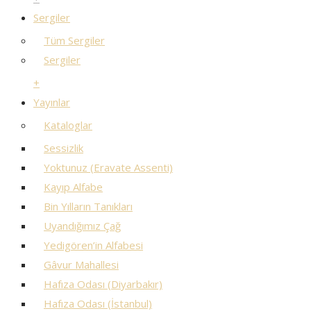
Sergiler
Tüm Sergiler
Sergiler
+
Yayınlar
Kataloglar
Sessizlik
Yoktunuz (Eravate Assenti)
Kayıp Alfabe
Bin Yılların Tanıkları
Uyandığımız Çağ
Yedigören’in Alfabesi
Gâvur Mahallesi
Hafıza Odası (Diyarbakır)
Hafıza Odası (İstanbul)