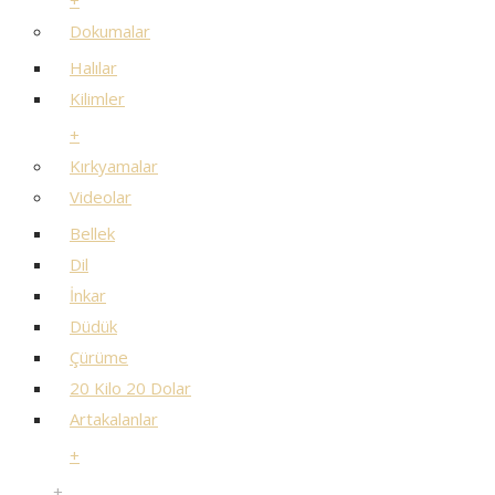
+
Dokumalar
Halılar
Kilimler
+
Kırkyamalar
Videolar
Bellek
Dil
İnkar
Düdük
Çürüme
20 Kilo 20 Dolar
Artakalanlar
+
+