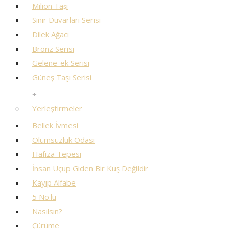
Milion Taşı
Sınır Duvarları Serisi
Dilek Ağacı
Bronz Serisi
Gelene-ek Serisi
Güneş Taşı Serisi
+
Yerleştirmeler
Bellek İvmesi
Ölümsüzlük Odası
Hafıza Tepesi
İnsan Uçup Giden Bir Kuş Değildir
Kayıp Alfabe
5 No.lu
Nasılsın?
Çürüme