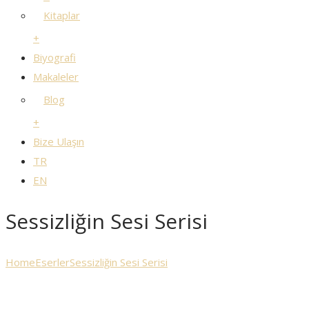
Kitaplar
+
Biyografi
Makaleler
Blog
+
Bize Ulaşın
TR
EN
Sessizliğin Sesi Serisi
Home
Eserler
Sessizliğin Sesi Serisi