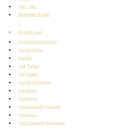
Göç Yolu
Mübadilin Kayığı
+
Boyutlu İşler
Kostantiniyye Serisi
Dünya Atlası
Kapılar
Çağ Tufanı
Saf Adalet
Kutsal Yüzleşme
Paradoks
Yüzleşme
Ölümsüzlüğe Yolculuk
Yoktunuz
Yeni Zamanın Kitabeleri