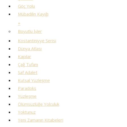
Göç Yolu
Mübadilin Kayığı
+
Boyutlu İşler
Kostantiniyye Serisi
Dünya Atlası
Kapılar
Çağ Tufanı
Saf Adalet
Kutsal Yüzleşme
Paradoks
Yüzleşme
Ölümsüzlüğe Yolculuk
Yoktunuz
Yeni Zamanın Kitabeleri