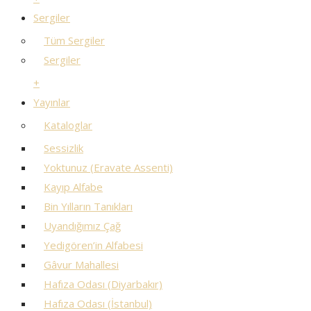
Sergiler
Tüm Sergiler
Sergiler
+
Yayınlar
Kataloglar
Sessizlik
Yoktunuz (Eravate Assenti)
Kayıp Alfabe
Bin Yılların Tanıkları
Uyandığımız Çağ
Yedigören’in Alfabesi
Gâvur Mahallesi
Hafıza Odası (Diyarbakır)
Hafıza Odası (İstanbul)