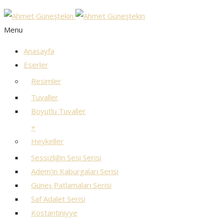
Menu
Anasayfa
Eserler
Resimler
Tuvaller
Boyutlu Tuvaller
+
Heykeller
Sessizliğin Sesi Serisi
Adem’in Kaburgaları Serisi
Güneş Patlamaları Serisi
Saf Adalet Serisi
Kostantiniyye