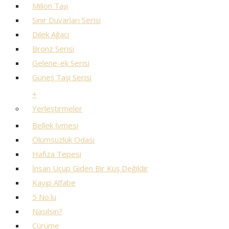
Milion Taşı
Sınır Duvarları Serisi
Dilek Ağacı
Bronz Serisi
Gelene-ek Serisi
Güneş Taşı Serisi
+
Yerleştirmeler
Bellek İvmesi
Ölümsüzlük Odası
Hafıza Tepesi
İnsan Uçup Giden Bir Kuş Değildir
Kayıp Alfabe
5 No.lu
Nasılsın?
Çürüme