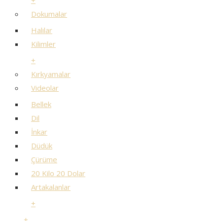
+
Dokumalar
Halılar
Kilimler
+
Kırkyamalar
Videolar
Bellek
Dil
İnkar
Düdük
Çürüme
20 Kilo 20 Dolar
Artakalanlar
+
+