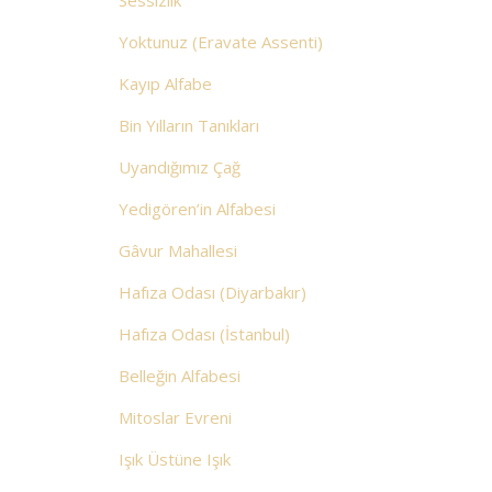
Sessizlik
Yoktunuz (Eravate Assenti)
Kayıp Alfabe
Bin Yılların Tanıkları
Uyandığımız Çağ
Yedigören’in Alfabesi
Gâvur Mahallesi
Hafıza Odası (Diyarbakır)
Hafıza Odası (İstanbul)
Belleğin Alfabesi
Mitoslar Evreni
Işık Üstüne Işık