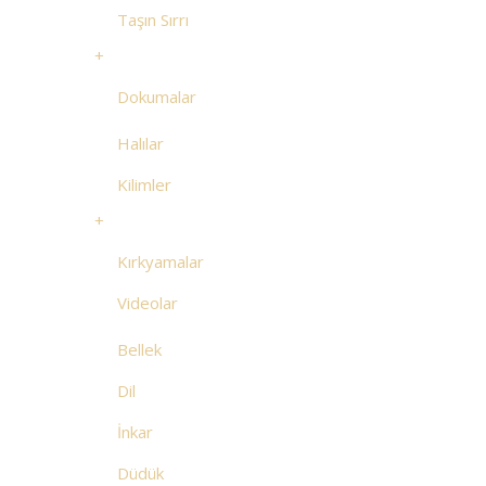
Taşın Sırrı
+
Dokumalar
Halılar
Kilimler
+
Kırkyamalar
Videolar
Bellek
Dil
İnkar
Düdük