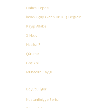
Hafıza Tepesi
İnsan Uçup Giden Bir Kuş Değildir
Kayıp Alfabe
5 No.lu
Nasılsın?
Çürüme
Göç Yolu
Mübadilin Kayığı
+
Boyutlu İşler
Kostantiniyye Serisi